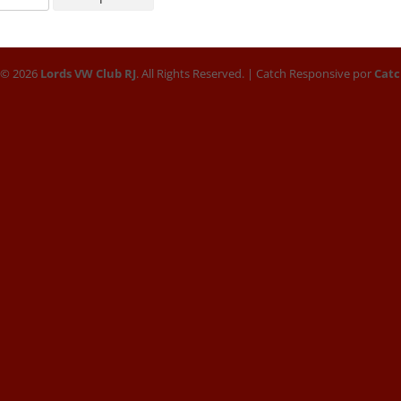
 © 2026
Lords VW Club RJ
. All Rights Reserved. | Catch Responsive por
Cat