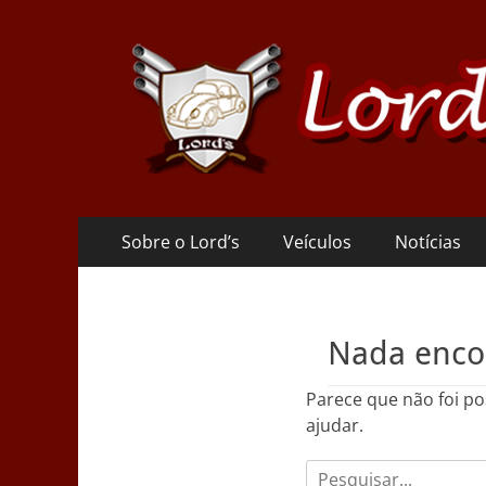
Lords VW Club RJ
Menu
Pular
Sobre o Lord’s
Veículos
Notícias
para
principal
o
conteúdo
Nada enco
Parece que não foi po
ajudar.
Pesquisar