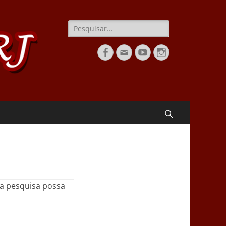
Pesquisar
por:
Facebook
Email
YouTube
Instagram
Pesquisar
ma pesquisa possa