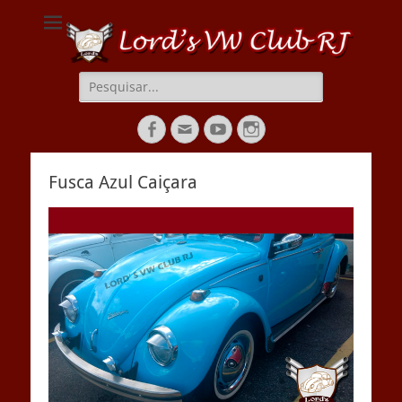
Lords VW Club RJ
Pesquisar
por:
Facebook
Email
YouTube
Instagram
Fusca Azul Caiçara