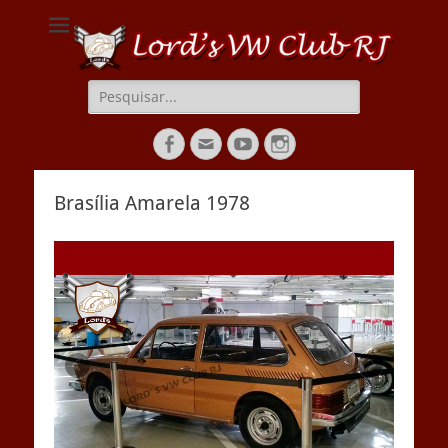
Lords VW Club RJ
Pesquisar
por:
Facebook
Email
YouTube
Instagram
Brasília Amarela 1978