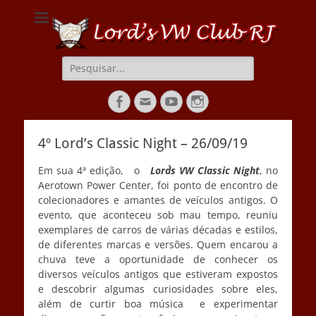
Lords VW Club RJ
Pesquisar
por:
Facebook
Email
YouTube
Instagram
4º Lord’s Classic Night – 26/09/19
Em sua 4ª edição, o
Lord´s VW Classic Night
, no
Aerotown Power Center, foi ponto de encontro de
colecionadores e amantes de veículos antigos. O
evento, que aconteceu sob mau tempo, reuniu
exemplares de carros de várias décadas e estilos,
de diferentes marcas e versões. Quem encarou a
chuva teve a oportunidade de conhecer os
diversos veículos antigos que estiveram expostos
e descobrir algumas curiosidades sobre eles,
além de curtir boa música e experimentar