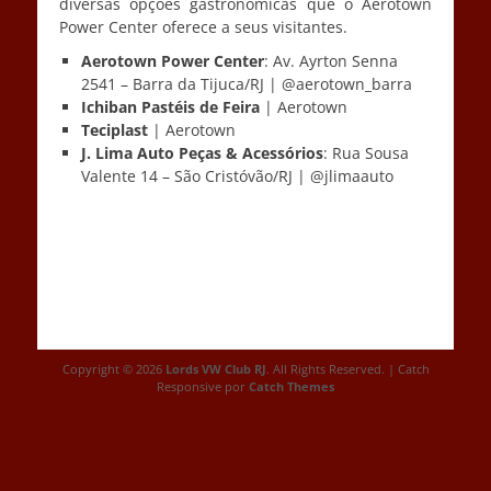
diversas opções gastronômicas que o Aerotown
Power Center oferece a seus visitantes.
Aerotown Power Center
: Av. Ayrton Senna
2541 – Barra da Tijuca/RJ | @aerotown_barra
Ichiban Pastéis de Feira
| Aerotown
Teciplast
| Aerotown
J. Lima Auto Peças & Acessórios
: Rua Sousa
Valente 14 – São Cristóvão/RJ | @jlimaauto
Copyright © 2026
Lords VW Club RJ
. All Rights Reserved. | Catch
Responsive por
Catch Themes