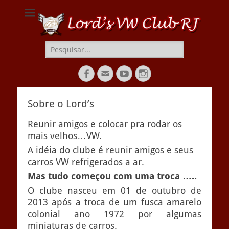
Lords VW Club RJ
Pesquisar
por:
Facebook
Email
YouTube
Instagram
Sobre o Lord’s
Reunir amigos e colocar pra rodar os
mais velhos…VW.
A idéia do clube é reunir amigos e seus
carros VW refrigerados a ar.
Mas tudo começou com uma troca …..
O clube nasceu em 01 de outubro de
2013 após a troca de um fusca amarelo
colonial ano 1972 por algumas
miniaturas de carros.