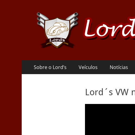
Lords VW Club RJ
Menu
Pular
Sobre o Lord’s
Veículos
Notícias
para
principal
o
conteúdo
Lord´s VW n